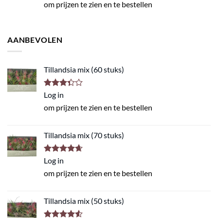
om prijzen te zien en te bestellen
AANBEVOLEN
Tillandsia mix (60 stuks)
Gewaardeerd
Log in
3.33
uit
om prijzen te zien en te bestellen
5
Tillandsia mix (70 stuks)
Gewaardeerd
Log in
4.61
uit 5
om prijzen te zien en te bestellen
Tillandsia mix (50 stuks)