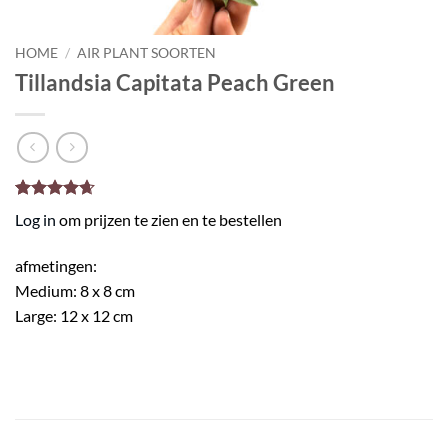
HOME
/
AIR PLANT SOORTEN
Tillandsia Capitata Peach Green
Gewaardeerd
33
Log in
om prijzen te zien en te bestellen
4.64
op 5
gebaseerd
op
klant
afmetingen:
waarderingen
Medium: 8 x 8 cm
Large: 12 x 12 cm