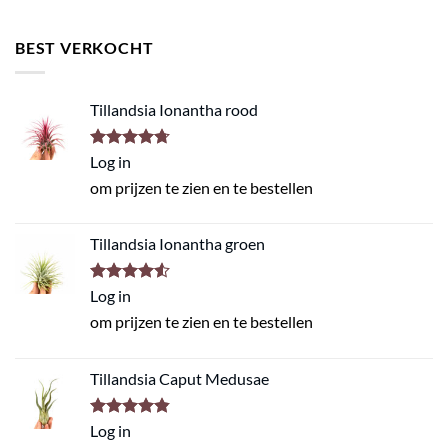
BEST VERKOCHT
Tillandsia Ionantha rood
Gewaardeerd
Log in
4.67
uit 5
om prijzen te zien en te bestellen
Tillandsia Ionantha groen
Gewaardeerd
Log in
4.50
uit 5
om prijzen te zien en te bestellen
Tillandsia Caput Medusae
Gewaardeerd
Log in
4.80
uit 5